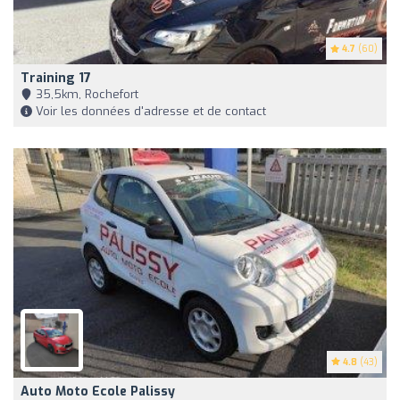
4.7
(60)
Training 17
35,5km, Rochefort
Voir les données d'adresse et de contact
4.8
(43)
Auto Moto Ecole Palissy