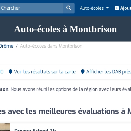
Auto-écoles
Ajout
Auto-écoles à Montbrison
 Drôme
Auto-écoles dans Montbrison
10
Voir les résultats sur la carte
Afficher les DAB prè
ison
. Nous avons réuni les options de la région avec leurs éva
s avec les meilleures évaluations à
Driving School 2b