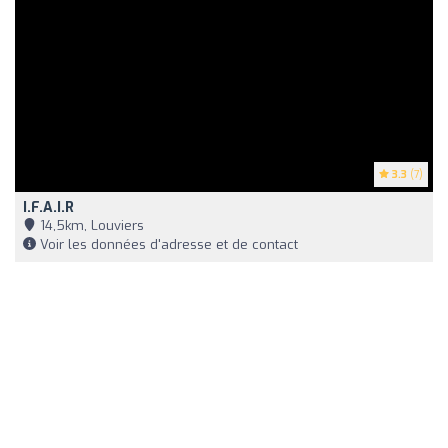
3.3
(7)
I.f.a.i.r
14,5km, Louviers
Voir les données d'adresse et de contact