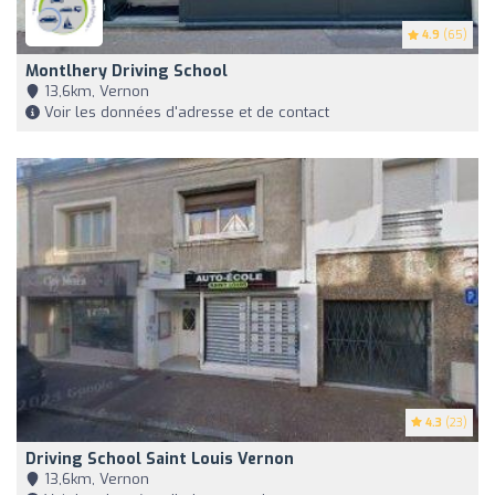
4.9
(65)
Montlhery Driving School
13,6km, Vernon
Voir les données d'adresse et de contact
4.3
(23)
Driving School Saint Louis Vernon
13,6km, Vernon