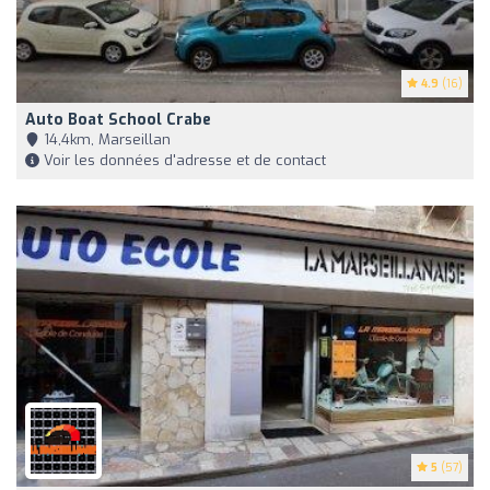
4.9
(16)
Auto Boat School Crabe
14,4km, Marseillan
Voir les données d'adresse et de contact
5
(57)