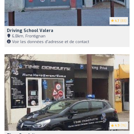
4.7
(83)
Driving School Valera
6,8km, Frontignan
Voir les données d'adresse et de contact
4.9
(76)