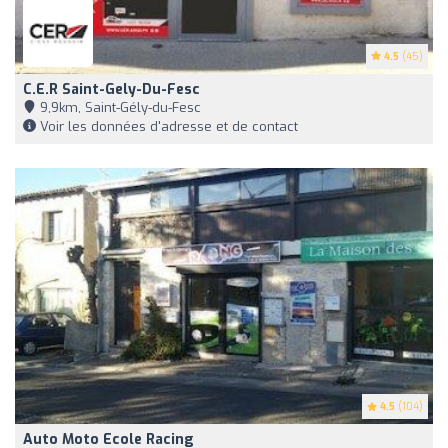
4.5
(45)
C.e.r Saint-Gely-Du-Fesc
9,9km, Saint-Gély-du-Fesc
Voir les données d'adresse et de contact
4.5
(104)
Auto Moto Ecole Racing