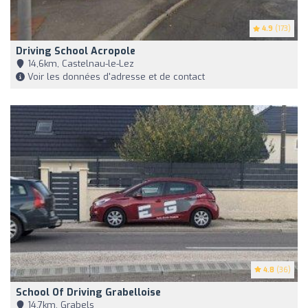
4.9
(173)
Driving School Acropole
14,6km, Castelnau-le-Lez
Voir les données d'adresse et de contact
4.8
(36)
School Of Driving Grabelloise
14,7km, Grabels