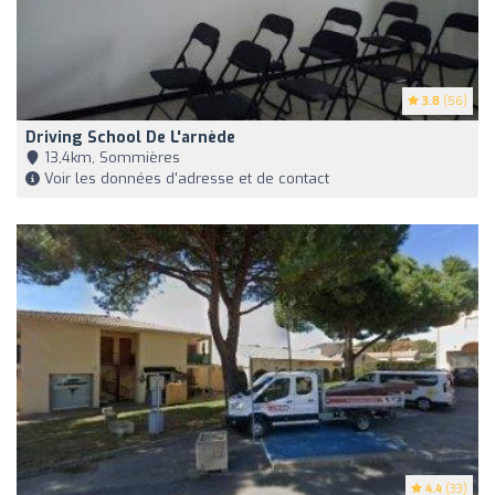
3.8
(56)
Driving School De L'arnède
13,4km, Sommières
Voir les données d'adresse et de contact
4.4
(33)