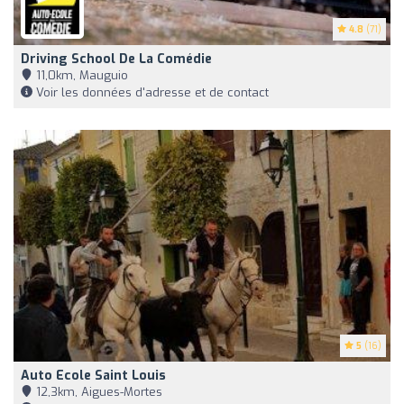
4.8
(71)
Driving School De La Comédie
11,0km, Mauguio
Voir les données d'adresse et de contact
5
(16)
Auto Ecole Saint Louis
12,3km, Aigues-Mortes