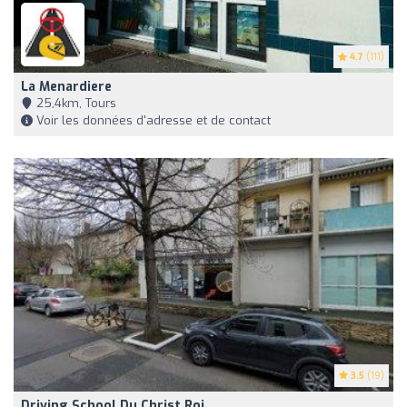
4.7
(111)
La Menardiere
25,4km, Tours
Voir les données d'adresse et de contact
3.5
(19)
Driving School Du Christ Roi