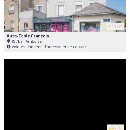
4.8
(37)
Auto-Ecole François
19,7km, Amboise
Voir les données d'adresse et de contact
4.7
(12)