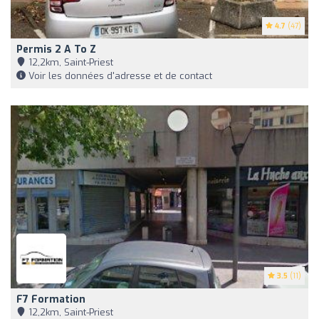
4.7
(47)
Permis 2 A To Z
12,2km, Saint-Priest
Voir les données d'adresse et de contact
3.5
(11)
F7 Formation
12,2km, Saint-Priest