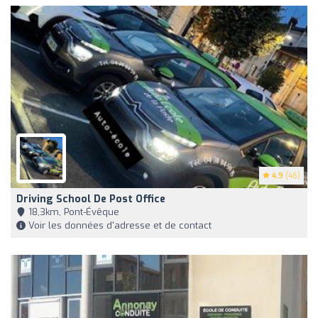
4.9
(46)
Driving School De Post Office
18,3km, Pont-Évêque
Voir les données d'adresse et de contact