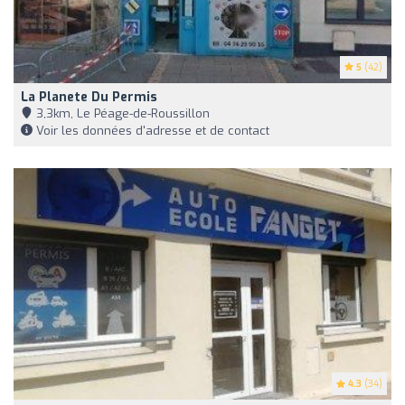
5
(42)
La Planete Du Permis
3,3km, Le Péage-de-Roussillon
Voir les données d'adresse et de contact
4.3
(34)