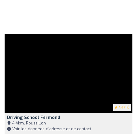
4.4
(17)
Driving School Fermond
4,4km, Roussillon
Voir les données d'adresse et de contact