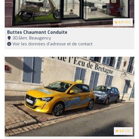
4.9
(80)
Buttes Chaumont Conduite
30,6km, Beaugency
Voir les données d'adresse et de contact
4.5
(76)