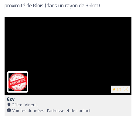
proximité de Blois (dans un rayon de 35km)
3.9
(34)
Ecv
3,1km, Vineuil
Voir les données d'adresse et de contact