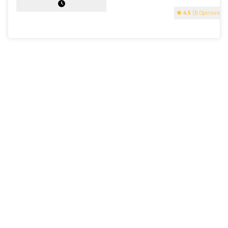
4.5
(8 Opinions)