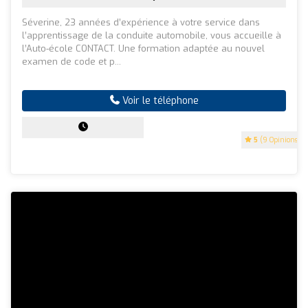
Séverine, 23 années d’expérience à votre service dans
l’apprentissage de la conduite automobile, vous accueille à
l’Auto-école CONTACT. Une formation adaptée au nouvel
examen de code et p...
Voir le téléphone
5
(9 Opinions)