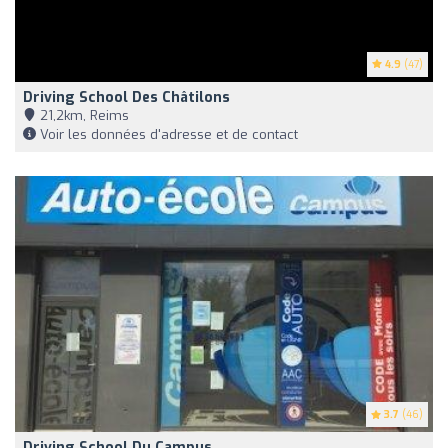
4.9
(47)
Driving School Des Châtilons
21,2km, Reims
Voir les données d'adresse et de contact
3.7
(46)
Driving School Du Campus