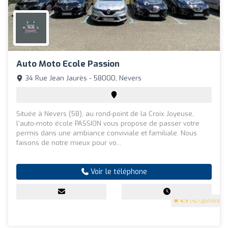
Auto Moto Ecole Passion
34 Rue Jean Jaurès - 58000, Nevers
Située à Nevers (58), au rond-point de la Croix Joyeuse,
l'auto-moto école PASSION vous propose de passer votre
permis dans une ambiance conviviale et familiale. Nous
faisons de notre mieux pour vo...
Voir le téléphone
4.9
(42 Opinions)