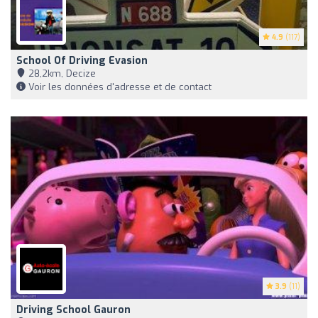
4.9
(117)
School Of Driving Evasion
28,2km, Decize
Voir les données d'adresse et de contact
3.9
(11)
Driving School Gauron