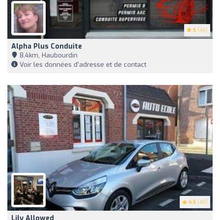
5
(46)
Alpha Plus Conduite
8,4km, Haubourdin
Voir les données d'adresse et de contact
4.5
(45)
Lily Allowed