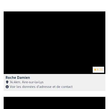
5
(9)
Roche Damien
14,4km, Aire-sur-la-Lys
Voir les données d'adresse et de contact