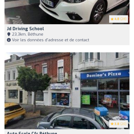
4.8
(28)
Jd Driving School
23,3km, Béthune
Voir les données d'adresse et de contact
3.8
(20)
Auto Ecole Cfr Béthune