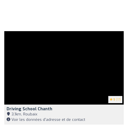
5
(17)
Driving School Chanth
3,1km, Roubaix
Voir les données d'adresse et de contact