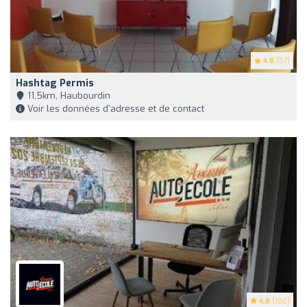
4.8
(57)
Hashtag Permis
11,5km, Haubourdin
Voir les données d'adresse et de contact
4.8
(100)