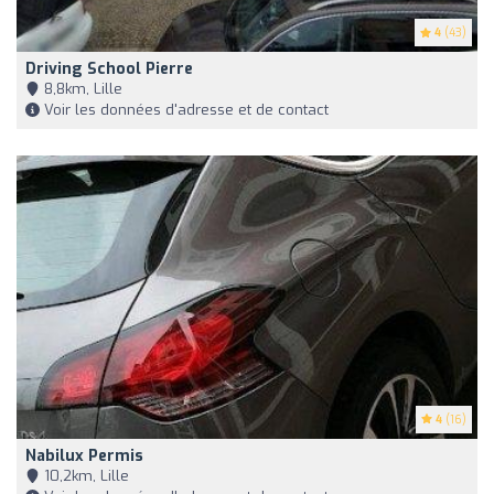
4
(43)
Driving School Pierre
8,8km, Lille
Voir les données d'adresse et de contact
4
(16)
Nabilux Permis
10,2km, Lille