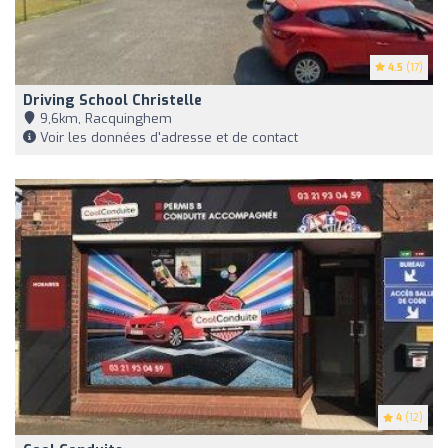
4.5
(17)
Driving School Christelle
9,6km, Racquinghem
Voir les données d'adresse et de contact
4
(12)