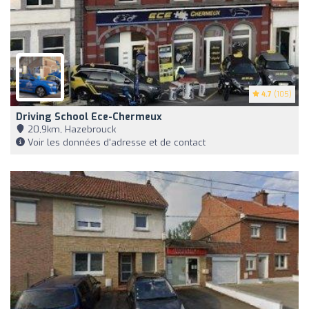
4.7
(105)
Driving School Ece-Chermeux
20,9km, Hazebrouck
Voir les données d'adresse et de contact