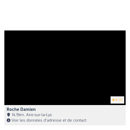
5
(9)
Roche Damien
14,9km, Aire-sur-la-Lys
Voir les données d'adresse et de contact