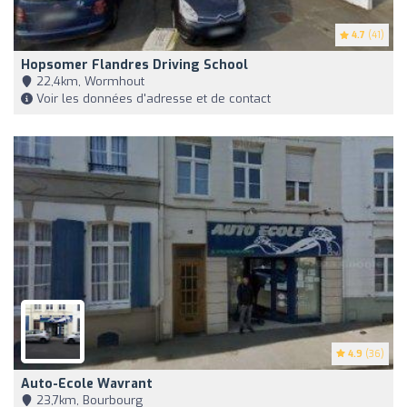
4.7
(41)
Hopsomer Flandres Driving School
22,4km, Wormhout
Voir les données d'adresse et de contact
4.9
(36)
Auto-Ecole Wavrant
23,7km, Bourbourg