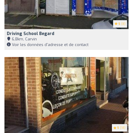
5
(8)
Driving School Begard
6,8km, Carvin
Voir les données d'adresse et de contact
5
(18)