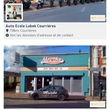
5
(200)
Auto Ecole Lubek Courrières
7,8km, Courrières
Voir les données d'adresse et de contact
4.5
(26)