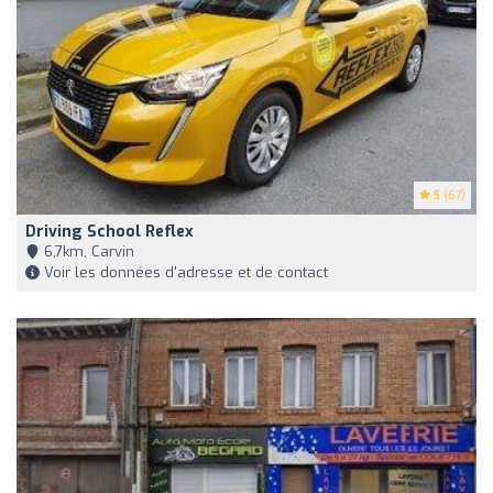
5
(67)
Driving School Reflex
6,7km, Carvin
Voir les données d'adresse et de contact