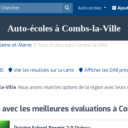
Auto-écoles
Ajout
Auto-écoles à Combs-la-Ville
Seine-et-Marne
Auto-écoles dans Combs-la-Ville
10
Voir les résultats sur la carte
Afficher les DAB prè
a-Ville
. Nous avons réuni les options de la région avec leurs 
 avec les meilleures évaluations à Co
Driving School Permis 2.0 Quincy