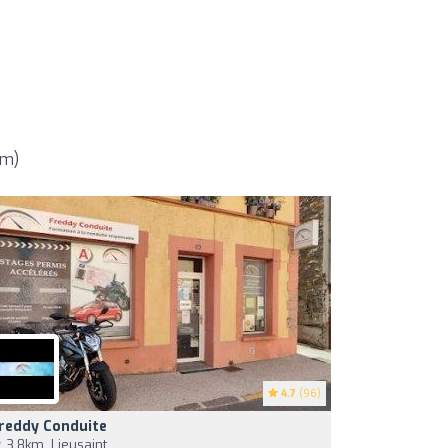
km)
4.7
(96)
reddy Conduite
3,8km, Lieusaint