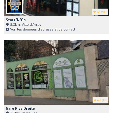
4.4
(65)
Start"N"Go
3,0km, Ville-d'Avray
Voir les données d'adresse et de contact
4.6
(18)
Gare Rive Droite