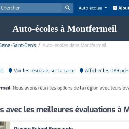
Auto-écoles
Ajout
Auto-écoles à Montfermeil
eine-Saint-Denis
Auto-écoles dans Montfermeil
10
Voir les résultats sur la carte
Afficher les DAB prè
rmeil
. Nous avons réuni les options de la région avec leurs év
s avec les meilleures évaluations à 
Driving School Emeraude