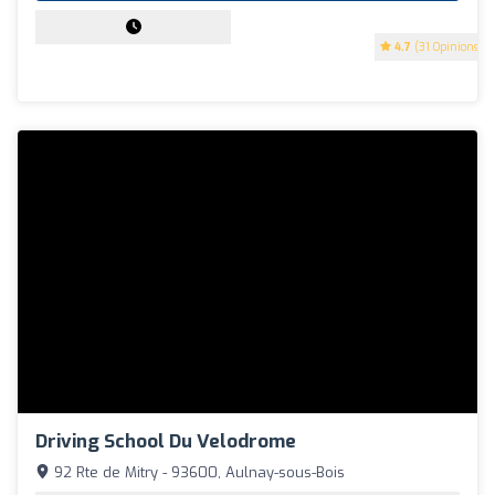
4.7
(31 Opinions)
Driving School Du Velodrome
92 Rte de Mitry - 93600, Aulnay-sous-Bois