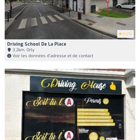
3
(29)
Driving School De La Place
3,2km, Orly
Voir les données d'adresse et de contact