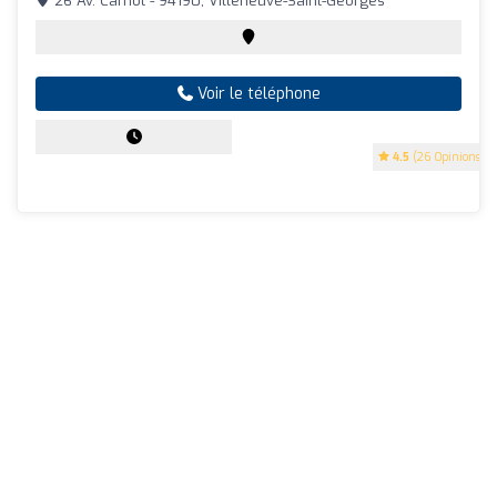
26 Av. Carnot - 94190, Villeneuve-Saint-Georges
Voir le téléphone
4.5
(26 Opinions)