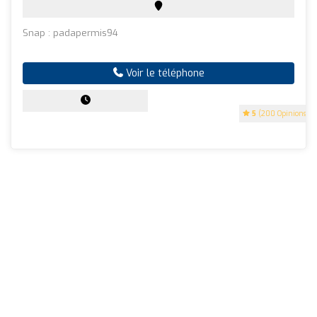
Snap : padapermis94
Voir le téléphone
5
(200 Opinions)