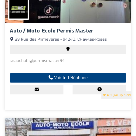
Auto / Moto-Ecole Permis Master
39 Rue des Primevères - 94240, L'Hay-les-Roses
snapchat: @permismaster94
Voir le téléphone
4.9
(141 Opinions)