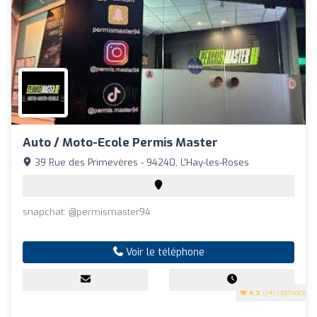
Auto / Moto-Ecole Permis Master
39 Rue des Primevères - 94240, L'Hay-les-Roses
snapchat: @permismaster94
Voir le téléphone
4.9
(141 Opinions)