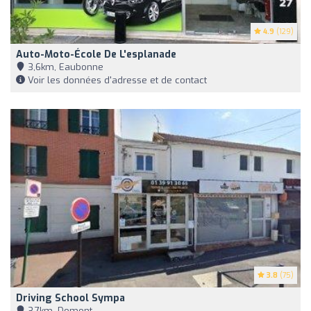
4.9
(129)
Auto-Moto-École De L'esplanade
3,6km, Eaubonne
Voir les données d'adresse et de contact
3.8
(75)
Driving School Sympa
3,7km, Domont