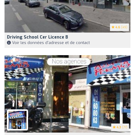
4.6
(49)
Driving School Cer Licence B
Voir les données d'adresse et de contact
4.3
(77)