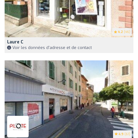
4.2
(46)
Laure C
Voir les données d'adresse et de contact
4.9
(61)