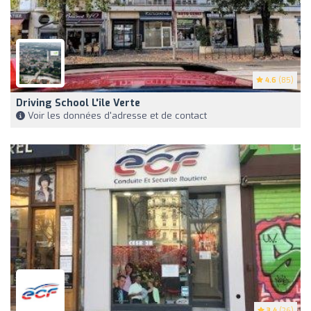
4.6
(85)
Driving School L'île Verte
Voir les données d'adresse et de contact
3.4
(26)