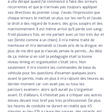
à vite dérapé quand j'ai commencé à faire des erreurs
récurrentes et que je n’arrivais pas toujours appliquer
ses directives du premier coup. J’avais l’impression que
chaque erreurs le mettait un plus sur les nerfs et j’avais
le droit à des regard de travers, des gros soupirs et des
marmonnement. Il est même arrivé qu'il perde son sang-
froid plusieurs fois, en me parlant avec un ton très dur et
sec (limite comme à un chien), il m’a même traité de
menteuse et m’a demandé si j’avais pris de la drogue, en
plus de me dire que je n’aurais jamais le permis…Au delà
de ça, même si en soit la pédagogie était la bonne,
niveau timing et organisation c’était zéro. Non
seulement, il m’a montré les commandes de base du
véhicule pour les questions d’examen quelques jours
avant le permis, mais en plus il m’a rajouté des heures au
dernier moment car «on avait pas vu tous les
parcours examen», alors qu’il aurait pu s’organiser
avant. Et d’ailleurs, il n’hésitait pas à critiquer ses autres
élèves devant moi, bref pas très professionnel. De plus
les heures de conduite ne durent en réalité que 45
minutes au lieu d’1h à cause des pauses, des retards, etc,