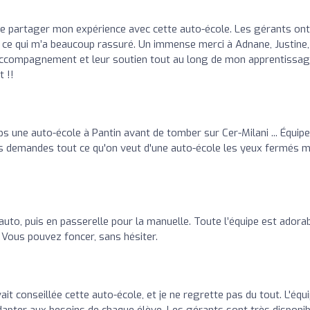
de partager mon expérience avec cette auto-école. Les gérants ont
e, ce qui m’a beaucoup rassuré. Un immense merci à Adnane, Justine,
r accompagnement et leur soutien tout au long de mon apprentissag
 !!
s une auto-école à Pantin avant de tomber sur Cer-Milani ... Équipe
s demandes tout ce qu'on veut d'une auto-école les yeux fermés m
uto, puis en passerelle pour la manuelle. Toute l’équipe est adorab
Vous pouvez foncer, sans hésiter.
ait conseillée cette auto-école, et je ne regrette pas du tout. L'équ
dapter aux besoins de chaque élève. Les gérants sont très disponi