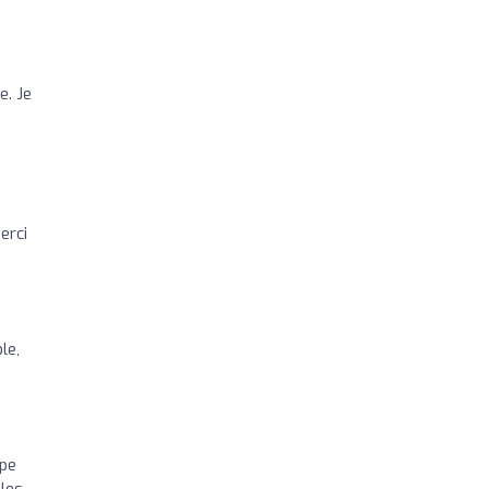
e. Je
erci
le,
ipe
bles