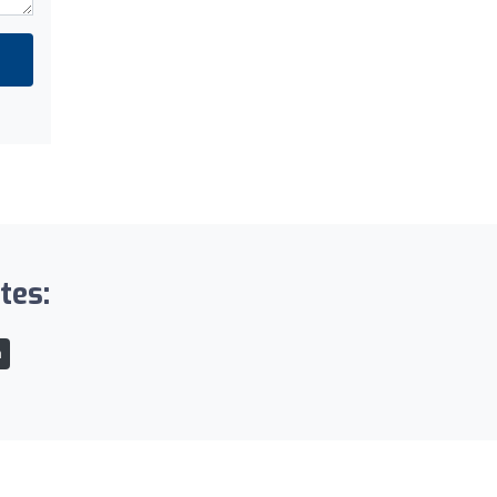
tes:
n