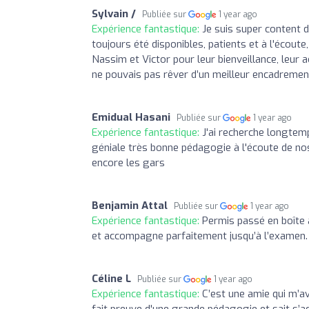
Sylvain /
Publiée sur
1 year ago
Expérience fantastique:
Je suis super content 
toujours été disponibles, patients et à l'écout
Nassim et Victor pour leur bienveillance, leu
ne pouvais pas rêver d’un meilleur encadrement
Emidual Hasani
Publiée sur
1 year ago
Expérience fantastique:
J'ai recherche longtemp
géniale très bonne pédagogie à l'écoute de no
encore les gars
Benjamin Attal
Publiée sur
1 year ago
Expérience fantastique:
Permis passé en boîte a
et accompagne parfaitement jusqu’à l’examen. 
Céline L
Publiée sur
1 year ago
Expérience fantastique:
C’est une amie qui m’av
fait preuve d'une grande pédagogie et sait s’a