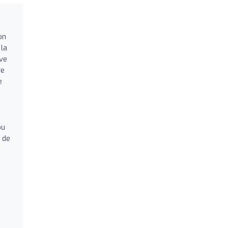
on
 la
ve
re
e
ou
e de