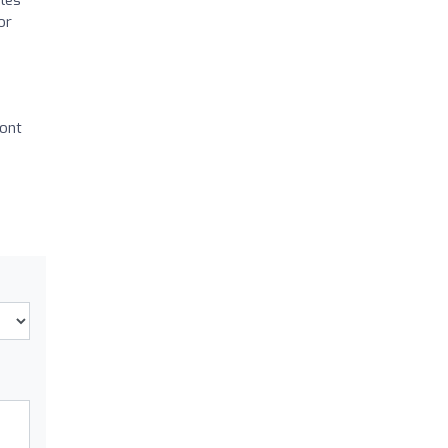
or
sont