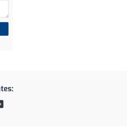
tes:
e