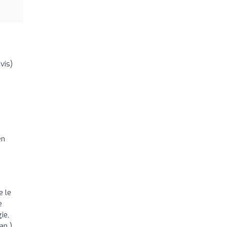
vis)
en
e le
e
ie,
an )