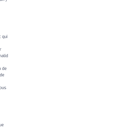
t qui
r
halid
n de
 de
vous
ue