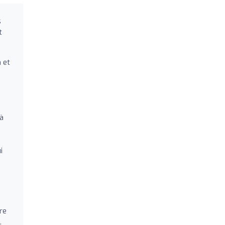
s
t
 et
 à
i
re
.