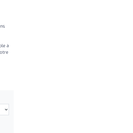
ans
s
ole à
votre