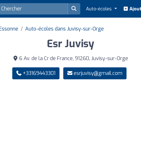
Auto-écoles
Ajout
 Essonne
Auto-écoles dans Juvisy-sur-Orge
Esr Juvisy
6 Av. de la Cr de France, 91260, Juvisy-sur-Orge
+33169443301
esrjuvisy@gmail.com