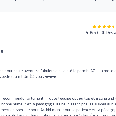
4.9
/5 (200 Des a
le
ipe pour cette aventure fabuleuse qu’a été le permis A2 ! La moto 
s belle team ! Un ✌️à vous ❤️❤️❤️
e recommande fortement ! Toute l’équipe est au top et a su prendr
 bonne humeur et la pédagogie. Ils ne laissent pas les élèves sur l
e mention spéciale pour Rachid merci pour ta patience et ta pédagog
rmis de l’avoir. Une mention très spéciale à Céline ( alias mon tyr