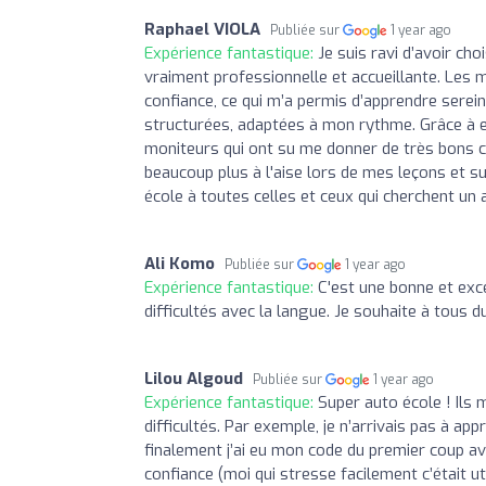
Raphael VIOLA
Publiée sur
1 year ago
Expérience fantastique:
Je suis ravi d’avoir ch
vraiment professionnelle et accueillante. Les
confiance, ce qui m’a permis d’apprendre serein
structurées, adaptées à mon rythme. Grâce à eu
moniteurs qui ont su me donner de très bons c
beaucoup plus à l'aise lors de mes leçons et 
école à toutes celles et ceux qui cherchent u
Ali Komo
Publiée sur
1 year ago
Expérience fantastique:
C'est une bonne et exce
difficultés avec la langue. Je souhaite à tou
Lilou Algoud
Publiée sur
1 year ago
Expérience fantastique:
Super auto école ! Ils
difficultés. Par exemple, je n’arrivais pas à ap
finalement j’ai eu mon code du premier coup av
confiance (moi qui stresse facilement c’était uti