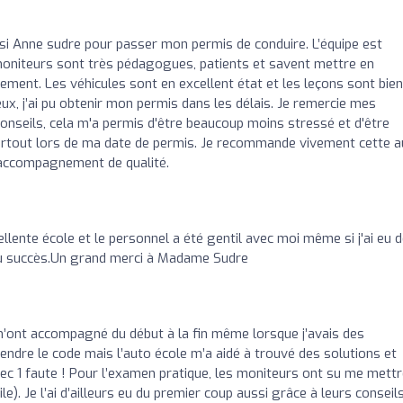
oisi Anne sudre pour passer mon permis de conduire. L’équipe est
 moniteurs sont très pédagogues, patients et savent mettre en
ement. Les véhicules sont en excellent état et les leçons sont bien
x, j’ai pu obtenir mon permis dans les délais. Je remercie mes
onseils, cela m'a permis d'être beaucoup moins stressé et d'être
surtout lors de ma date de permis. Je recommande vivement cette a
n accompagnement de qualité.
llente école et le personnel a été gentil avec moi même si j'ai eu 
s du succès.Un grand merci à Madame Sudre
 m’ont accompagné du début à la fin même lorsque j’avais des
prendre le code mais l’auto école m’a aidé à trouvé des solutions et
ec 1 faute ! Pour l’examen pratique, les moniteurs ont su me mettr
le). Je l’ai d’ailleurs eu du premier coup aussi grâce à leurs conseil