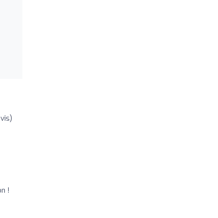
vis)
n !