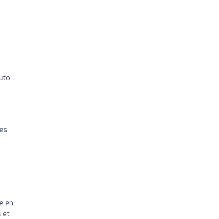
uto-
des
e en
s et