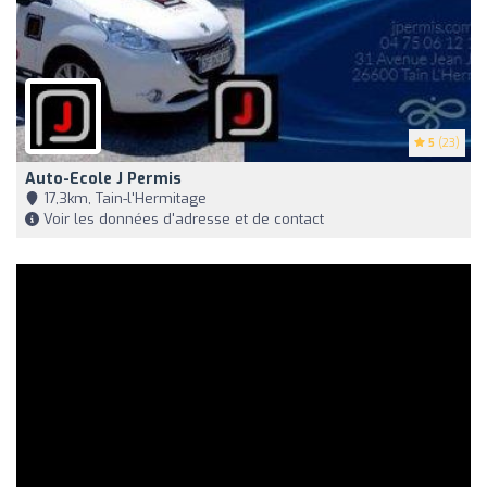
5
(23)
Auto-Ecole J Permis
17,3km, Tain-l'Hermitage
Voir les données d'adresse et de contact