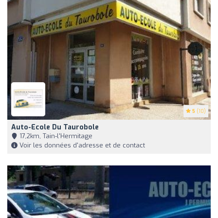
5
(10)
Auto-Ecole Du Taurobole
17,2km, Tain-l'Hermitage
Voir les données d'adresse et de contact