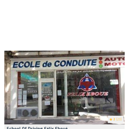
2
(23)
School Of Driving Félix Eboué