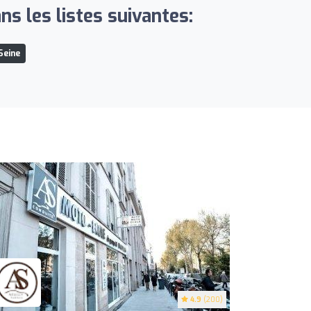
s les listes suivantes:
Seine
4.9
(200)