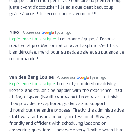
l’équipe! J’ai eu mon permis de conduire du premier coup
juste avant d’accoucher ! Je sais que c’est beaucoup
grâce à vous ! Je recommande vivement !!!
Niko
Publiée sur
1 year ago
Expérience fantastique:
Très bonne équipe, à l'écoute,
réactive et pro. Ma formation avec Delphine s'est très
bien déroulée, merci pour sa pédagogie et sa patience. Je
recommande !
van den Berg Louise
Publiée sur
1 year ago
Expérience fantastique:
I recently obtained my driving
license, and couldn't be happier with the experience I had
at Royal Speed (Neuilly sur seine). From start to finish,
they provided exceptional guidance and support
throughout the entire process. Firstly, the administrative
staff was fantastic and very professional. Always
friendly and efficient with scheduling lessons or
answering questions. They were very flexible when I had