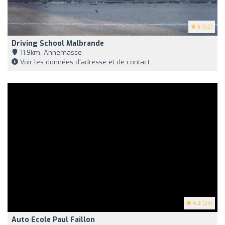
5
(52)
Driving School Malbrande
11,9km, Annemasse
Voir les données d'adresse et de contact
4.2
(24)
Auto Ecole Paul Faillon