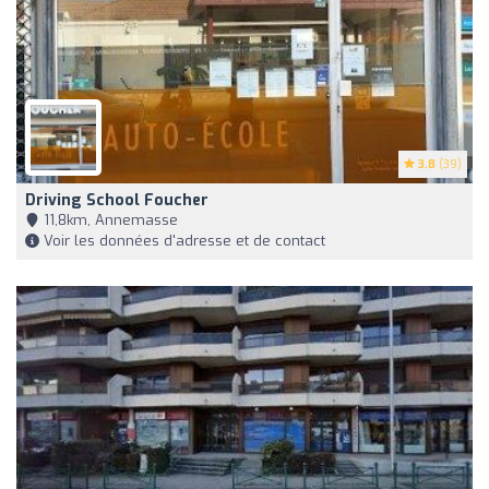
3.8
(39)
Driving School Foucher
11,8km, Annemasse
Voir les données d'adresse et de contact