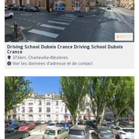
3.7
(17)
Driving School Dubois Crance Driving School Dubois
Crance
37,6km, Charleville-Mézières
Voir les données d'adresse et de contact