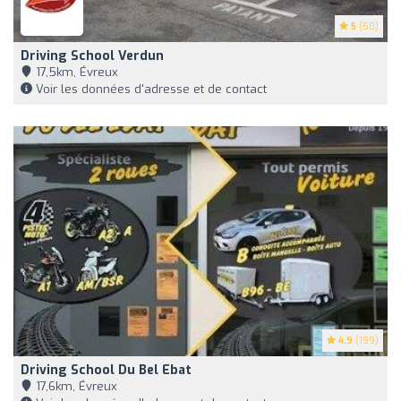
5
(50)
Driving School Verdun
17,5km, Évreux
Voir les données d'adresse et de contact
4.9
(199)
Driving School Du Bel Ebat
17,6km, Évreux