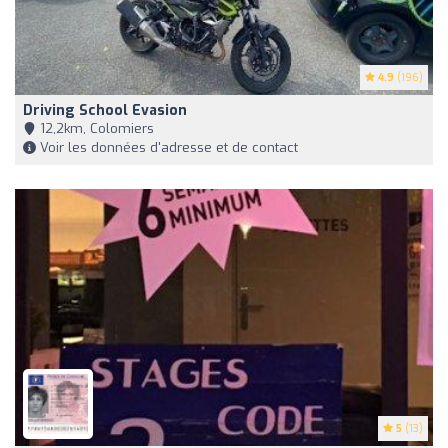
4.9
(196)
Driving School Evasion
12,2km, Colomiers
Voir les données d'adresse et de contact
5
(13)