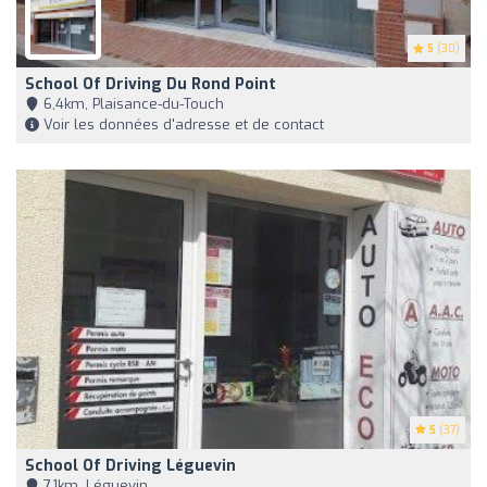
5
(30)
School Of Driving Du Rond Point
6,4km, Plaisance-du-Touch
Voir les données d'adresse et de contact
5
(37)
School Of Driving Léguevin
7,1km, Léguevin