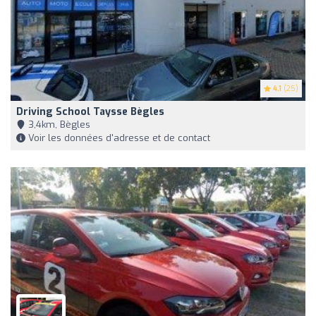
4.1
(25)
Driving School Taysse Bègles
3,4km, Bègles
Voir les données d'adresse et de contact