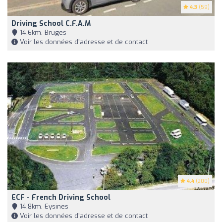
4.3
(59)
Driving School C.f.a.m
14,6km, Bruges
Voir les données d'adresse et de contact
4.4
(200)
ECF - French Driving School
14,8km, Eysines
Voir les données d'adresse et de contact