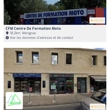
4.9
(88)
CFM Centre De Formation Moto
18,2km, Mérignac
Voir les données d'adresse et de contact
4.3
(28)