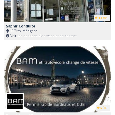
4.9
(54)
Saphir Conduite
18,7km, Mérignac
Voir les données d'adresse et de contact
5
(110)