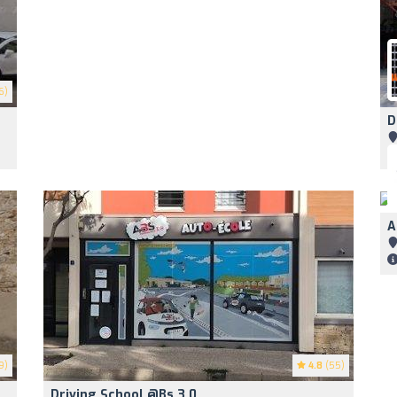
6)
D
A
9)
4.8
(55)
Driving School @Bs 3.0