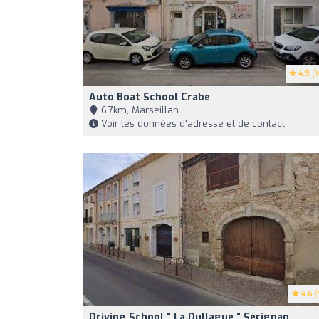
4.9
(1
Auto Boat School Crabe
6,7km, Marseillan
Voir les données d'adresse et de contact
4.6
(
Driving School " La Dullague " Sérignan