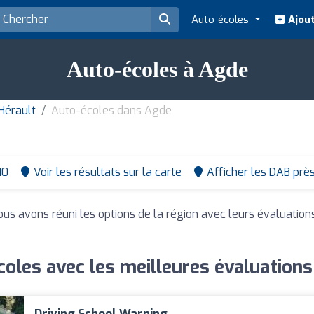
Auto-écoles
Ajout
Auto-écoles à Agde
Hérault
Auto-écoles dans Agde
10
Voir les résultats sur la carte
Afficher les DAB prè
ous avons réuni les options de la région avec leurs évaluation
oles avec les meilleures évaluation
Driving School Warning