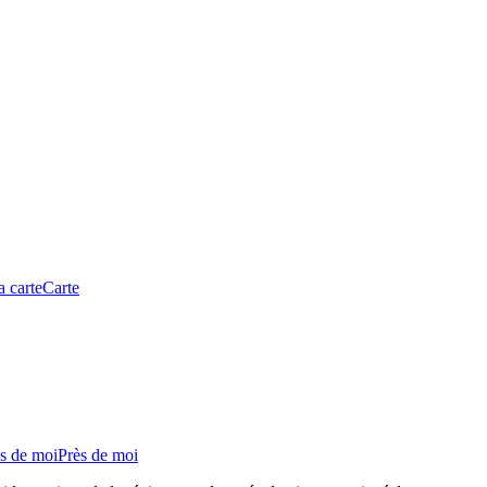
a carte
Carte
s de moi
Près de moi