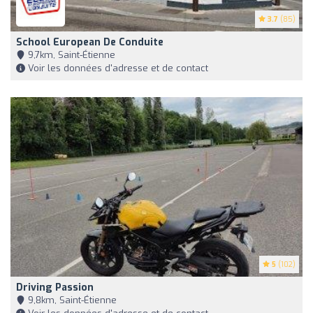
3.7
(85)
School European De Conduite
9,7km, Saint-Étienne
Voir les données d'adresse et de contact
5
(102)
Driving Passion
9,8km, Saint-Étienne