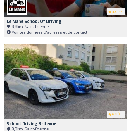
4.3
(46)
Le Mans School Of Driving
8,8km, Saint-Étienne
Voir les données d'adresse et de contact
4.8
(45)
School Driving Bellevue
8,9km, Saint-Étienne