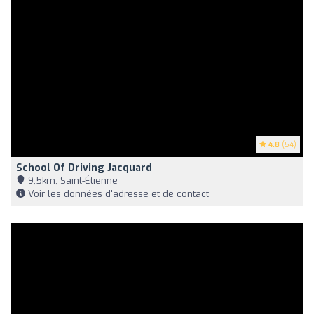
4.8
(54)
School Of Driving Jacquard
9,5km, Saint-Étienne
Voir les données d'adresse et de contact