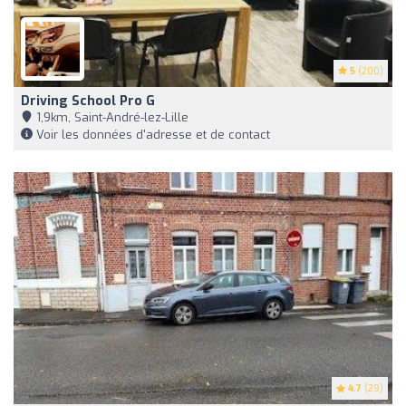
5
(200)
Driving School Pro G
1,9km, Saint-André-lez-Lille
Voir les données d'adresse et de contact
4.7
(29)