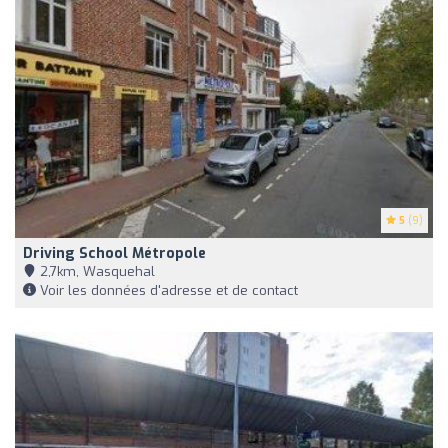
5
(9)
Driving School Métropole
2,7km, Wasquehal
Voir les données d'adresse et de contact