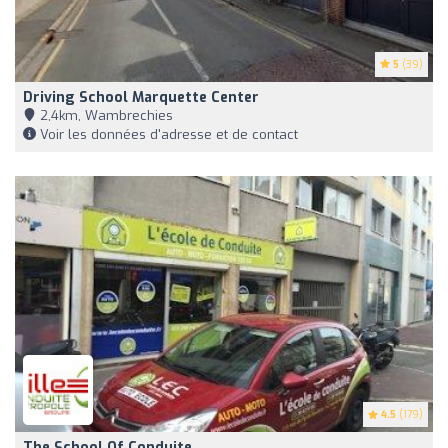
5
(39)
Driving School Marquette Center
2,4km, Wambrechies
Voir les données d'adresse et de contact
4.5
(179)
The School Of Conduite