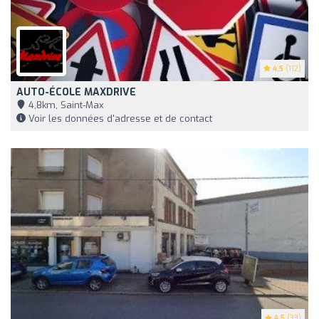
4.5
(112)
AUTO-ÉCOLE MAXDRIVE
4,8km, Saint-Max
Voir les données d'adresse et de contact
4.5
(33)